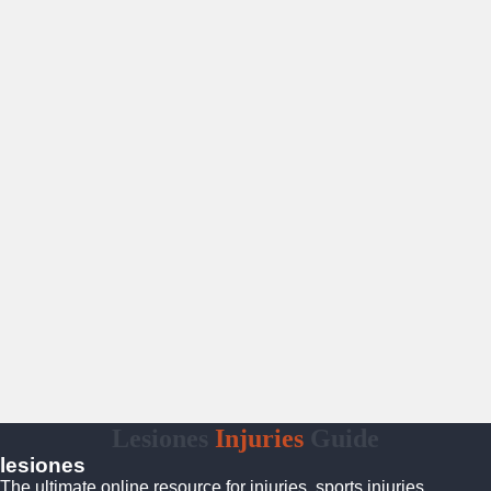
Lesiones
Injuries
Guide
lesiones
The ultimate online resource for injuries, sports injuries,