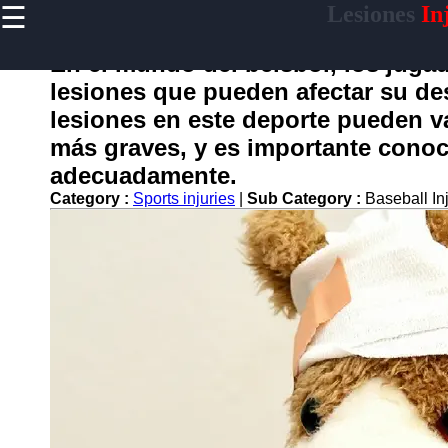
☰
Lesiones
Inj
×
Useful
links
En el mundo del béisbol, los jugad
Home
lesiones que pueden afectar su d
lesiones en este deporte pueden va
más graves, y es importante conoce
lesiones
adecuadamente.
Category :
Sports injuries
|
Sub Category :
Baseball In
Socials
Facebook
Instagram
Twitter
Telegram
Help &