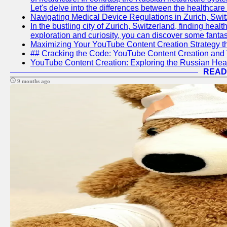
Let's delve into the differences between the healthcare
Navigating Medical Device Regulations in Zurich, Swit
In the bustling city of Zurich, Switzerland, finding heal
exploration and curiosity, you can discover some fantast
Maximizing Your YouTube Content Creation Strategy th
## Cracking the Code: YouTube Content Creation and 
YouTube Content Creation: Exploring the Russian Hea
READ
9 months ago