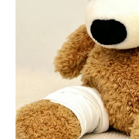
Support
Contact
About
Us
Write
for Us